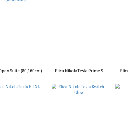
 Open Suite (80,160cm)
Elica NikolaTesla Prime S
Elic