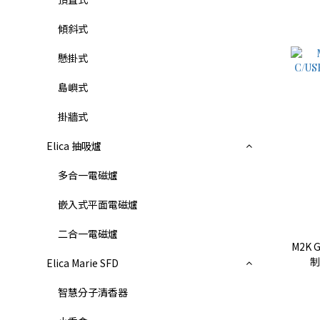
傾斜式
懸掛式
島嶼式
掛牆式
Elica 抽吸爐
多合一電磁爐
嵌入式平面電磁爐
二合一電磁爐
M2K 
制
Elica Marie SFD
智慧分子清香器