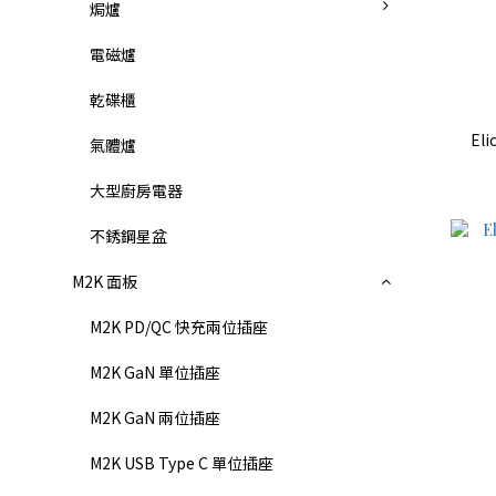
焗爐
電磁爐
乾碟櫃
Eli
氣體爐
大型廚房電器
不銹鋼星盆
M2K 面板
M2K PD/QC 快充兩位插座
M2K GaN 單位插座
M2K GaN 兩位插座
M2K USB Type C 單位插座