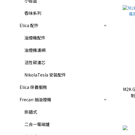
小香盒
香味系列
Elica 配件
油煙機配件
油煙機濾網
活性碳濾芯
NikolaTesla 安裝配件
Elica 保養服務
M2K 
制
Frecan 抽油煙機
掛牆式
二合一電磁爐