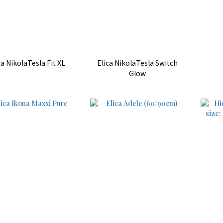
ca NikolaTesla Fit XL
Elica NikolaTesla Switch
Glow