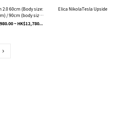
 2.0 60cm (Body size:
Elica NikolaTesla Upside
) / 90cm (body size:
723mm)
980.00 ~ HK$12,780...