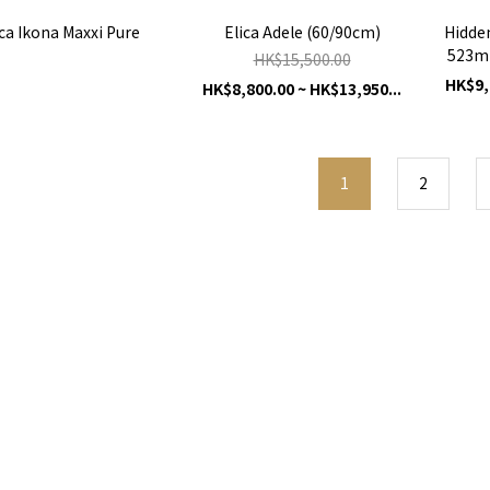
ica Ikona Maxxi Pure
Elica Adele (60/90cm)
Hidden
523mm
HK$15,500.00
HK$9,
HK$8,800.00 ~ HK$13,950...
1
2