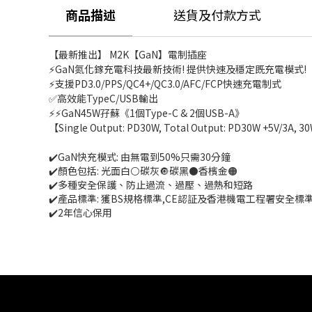
商品描述
送貨及付款方式
【最新推出】 M2K【GaN】電制插座 
⚡GaN氮化鎵充電科技最新技術! 提供快速及穩定既充電模式!
⚡支援PD3.0/PPS/QC4+/QC3.0/AFC/FCP快速充電制式
✅高效能TypeC/USB輸出
⚡⚡GaN45W孖蘇《1個Type-C & 2個USB-A》
【Single Output: PD30W, Total Output: PD30W +5V/3A, 
✔️GaN快充模式: 由無電到50%只需30分鐘
✔️顏色包括: 光面白⚪碳灰🔘碳黑⚫香檳金🟠
✔️多種安全保護、防止過流、過壓、過熱和短路
✔️產品標準: 獲BS規格標準,CE認証及香港機電工程署安全標
✔️2年信心保用