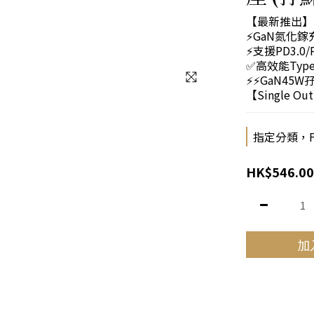
【最新推出】 
⚡GaN氮化
⚡支援PD3.0/
✅高效能Type
⚡⚡GaN45W孖
【Single Out
指定分類，FPS
HK$546.00
加