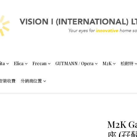
ita
Elica
Frecan
GUTMANN / Opera
M2K
松耐特
安裝收費
分銷商位置
M2K G
座 (孖