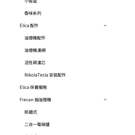
小香盒
香味系列
Elica 配件
油煙機配件
油煙機濾網
活性碳濾芯
NikolaTesla 安裝配件
Elica 保養服務
Frecan 抽油煙機
掛牆式
二合一電磁爐