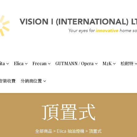
ita
Elica
Frecan
GUTMANN / Opera
M2K
松耐特
安裝收費
分銷商位置
頂置式
全部商品
>
Elica 抽油煙機
>
頂置式