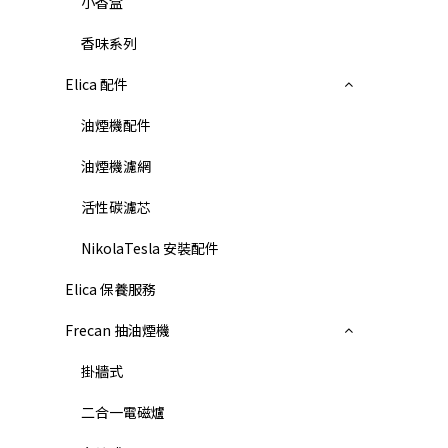
小香盒
香味系列
Elica 配件
油煙機配件
油煙機濾網
活性碳濾芯
NikolaTesla 安裝配件
Elica 保養服務
Frecan 抽油煙機
掛牆式
二合一電磁爐