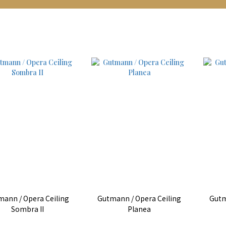
ann / Opera Ceiling
Gutmann / Opera Ceiling
Gutm
Sombra II
Planea