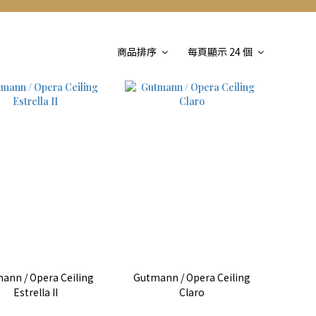
商品排序
每頁顯示 24 個
ann / Opera Ceiling
Gutmann / Opera Ceiling
Estrella II
Claro