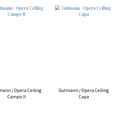
ann / Opera Ceiling
Gutmann / Opera Ceiling
Campo II
Capa