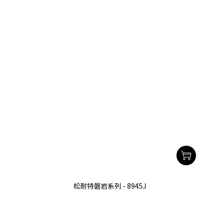
松耐特磐岩系列 - 8945J