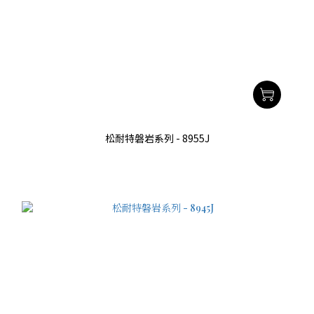
松耐特磐岩系列 - 8955J