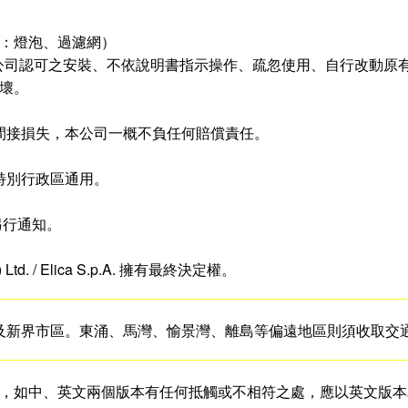
品：燈泡、過濾網）
本公司認可之安裝、不依說明書指示操作、疏忽使用、自行改動原
損壞。
或間接損失，本公司一概不負任何賠償責任。
門特別行政區通用。
另行通知。
l) Ltd. / Elica S.p.A. 擁有最終決定權。
龍及新界市區。東涌、馬灣、愉景灣、離島等偏遠地區則須收取交
本，如中、英文兩個版本有任何抵觸或不相符之處，應以英文版