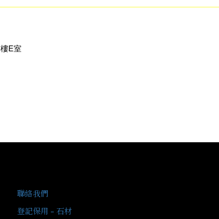
樓E室
客戶服務
聯絡我們
登記保用 - 石材