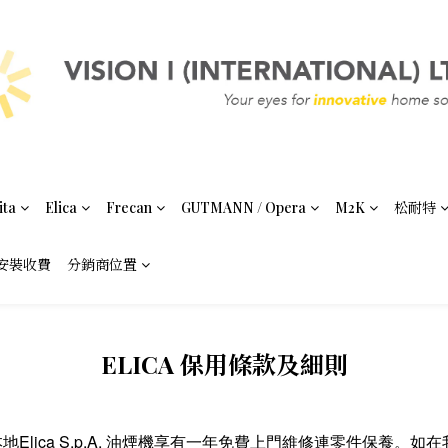
ita
Elica
Frecan
GUTMANN / Opera
M2K
松耐特
安裝收費
分銷商位置
ELICA 保用條款及細則
) Ltd. 提供所有本地Elica S.p.A. 油煙機享有一年免費上門維修連