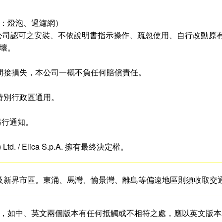
品：燈泡、過濾網）
本公司認可之安裝、不依說明書指示操作、疏忽使用、自行改動原
損壞。
或間接損失，本公司一概不負任何賠償責任。
門特別行政區通用。
另行通知。
l) Ltd. / Elica S.p.A. 擁有最終決定權。
龍及新界市區。東涌、馬灣、愉景灣、離島等偏遠地區則須收取交
本，如中、英文兩個版本有任何抵觸或不相符之處，應以英文版