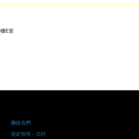
樓E室
客戶服務
聯絡我們
登記保用 - 石材