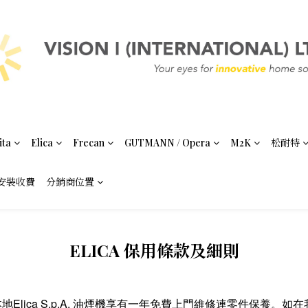
ita
Elica
Frecan
GUTMANN / Opera
M2K
松耐特
安裝收費
分銷商位置
ELICA 保用條款及細則
) Ltd. 提供所有本地Elica S.p.A. 油煙機享有一年免費上門維修連