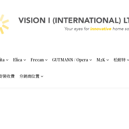
ita
Elica
Frecan
GUTMANN / Opera
M2K
松耐特
安裝收費
分銷商位置