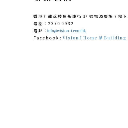
香 港 九 龍 荔 枝 角 永 康 街 37 號 福 源 廣 場 7 樓 E
電 話 ： 2 3 7 0 9 9 3 2
電 郵 ：
info@vision-i.com.hk
F a c e b o o k :
V i s i o n I H o m e & B u i l d i n g S