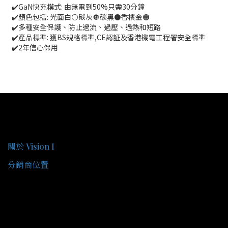
✔️GaN快充模式: 由無電到50%只需30分鐘
✔️顏色包括: 光面白⚪碳灰🔘碳黑⚫香檳金🟠
✔️多種安全保護、防止過流、過壓、過熱和短路
✔️產品標準: 獲BS規格標準,CE認証及香港機電工程署安全標準
✔️2年信心保用
關於我們
關於 Vision I
分銷商位置