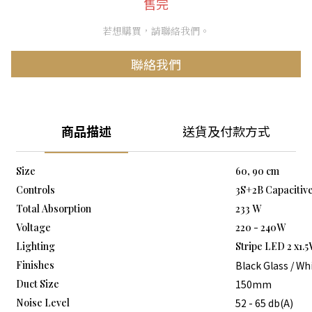
售完
若想購買，請聯絡我們。
聯絡我們
商品描述
送貨及付款方式
Size
60, 90 cm
Controls
3S+2B Capacitiv
Total Absorption
233 W
Voltage
220 - 240W
Lighting
Stripe LED 2 x1.
Finishes
Black Glass / Wh
Duct Size
150mm
Noise Level
52 - 65 db(A)