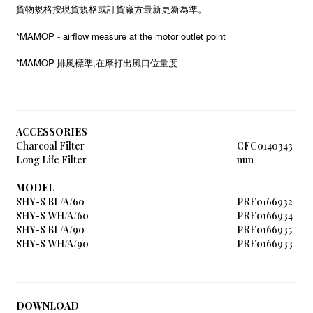
貨物規格按現貨規格或訂貨廠方最新更新為準。
*MAMOP - airflow measure at the motor outlet point
*MAMOP-
,
排風標準
在摩打出風口位量度
ACCESSORIES
Charcoal Filter
CFC0140343
Long Life Filter
nun
MODEL
SHY-S BL/A/60
PRF0166932
SHY-S WH/A/60
PRF0166934
SHY-S BL/A/90
PRF0166935
SHY-S WH/A/90
PRF0166933
DOWNLOAD