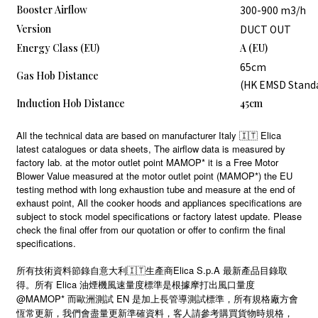
Booster Airflow
300-900 m3/h
Version
DUCT OUT
Energy Class (EU)
A (EU)
65cm
Gas Hob Distance
(HK EMSD Stand
Induction Hob Distance
45cm
All the technical data are based on manufacturer Italy 🇮🇹 Elica
latest catalogues or data sheets, The airflow data is measured by
factory lab. at the motor outlet point MAMOP* it is a Free Motor
Blower Value measured at the motor outlet point (MAMOP*) the EU
testing method with long exhaustion tube and measure at the end of
exhaust point, All the cooker hoods and appliances specifications are
subject to stock model specifications or factory latest update. Please
check the final offer from our quotation or offer to confirm the final
specifications.
所有技術資料節錄自意大利🇮🇹生產商Elica S.p.A 最新產品目錄取
得。所有 Elica 油煙機風速量度標準是根據摩打出風口量度
@MAMOP* 而歐洲測試 EN 是加上長管導測試標準，所有規格廠方會
恆常更新，我們會盡量更新準確資料，客人請參考購買貨物時規格，