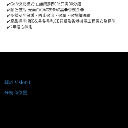
✔️GaN快充模式: 由無電到50%只需30分鐘
✔️顏色包括: 光面白⚪碳灰🔘碳黑⚫香檳金🟠
✔️多種安全保護、防止過流、過壓、過熱和短路
✔️產品標準: 獲BS規格標準,CE認証及香港機電工程署安全標準
✔️2年信心保用
關於我們
關於 Vision I
分銷商位置