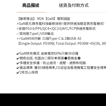
商品描述
送貨及付款方式
【最新推出】 M2K【GaN】電制插座 
⚡GaN氮化鎵充電科技最新技術! 提供快速及穩定既充電模式!
⚡支援PD3.0/PPS/QC4+/QC3.0/AFC/FCP快速充電制式
✅高效能TypeC/USB輸出
⚡⚡GaN45W孖蘇《1個Type-C & 2個USB-A》
【Single Output: PD30W, Total Output: PD30W +5V/3A, 
✔️GaN快充模式: 由無電到50%只需30分鐘
✔️顏色包括: 光面白⚪碳灰🔘碳黑⚫香檳金🟠
✔️多種安全保護、防止過流、過壓、過熱和短路
✔️產品標準: 獲BS規格標準,CE認証及香港機電工程署安全標
✔️2年信心保用