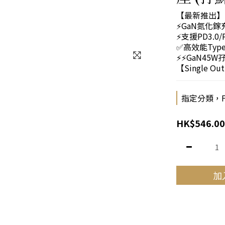
【最新推出】 
⚡GaN氮化
⚡支援PD3.0/
✅高效能Type
⚡⚡GaN45W孖
【Single Out
指定分類，FPS
HK$546.00
加