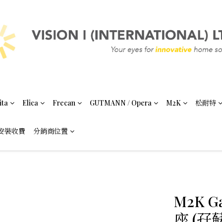
ita
Elica
Frecan
GUTMANN / Opera
M2K
松耐特
安裝收費
分銷商位置
M2K G
座 (孖蘇