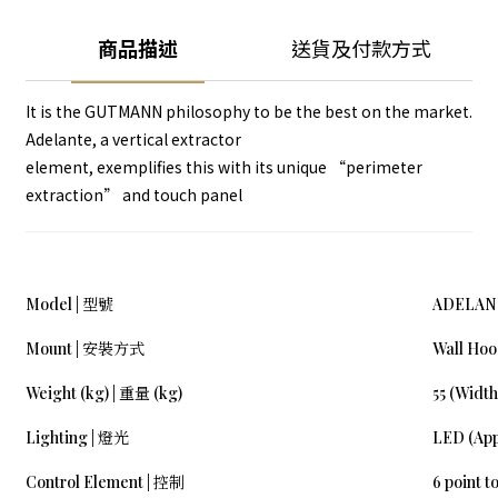
商品描述
送貨及付款方式
It is the GUTMANN philosophy to be the best on the market.
Adelante, a vertical extractor
element, exemplifies this with its unique “perimeter
extraction” and touch panel
Model | 型號
ADELANTE
Mount | 安裝方式
Wall Ho
Weight (kg) | 重量 (kg)
55 (Widt
Lighting | 燈光
LED (App
Control Element | 控制
6 point t