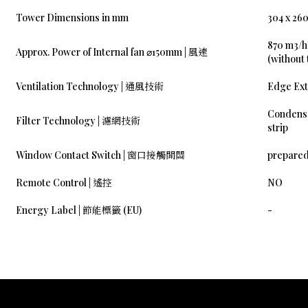
Tower Dimensions in mm
304 x 26
870 m3/h
Approx. Power of Internal fan ⌀150mm | 風速
(without
Ventilation Technology | 通風技術
Edge Ext
Condensa
Filter Technology | 濾網技術
strip
Window Contact Switch | 窗口接觸開關
prepared
Remote Control | 遙控
NO
Energy Label | 節能標籤 (EU)
-