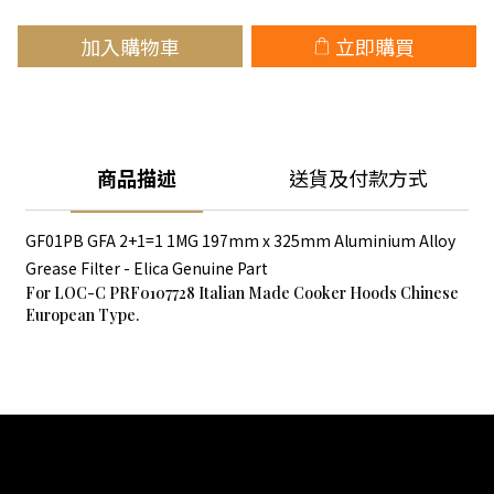
加入購物車
立即購買
商品描述
送貨及付款方式
GF01PB GFA 2+1=1 1MG 197mm x 325mm Aluminium Alloy
Grease Filter - Elica Genuine Part
For LOC-C PRF0107728 Italian Made Cooker Hoods Chinese
European Type.
關於我們