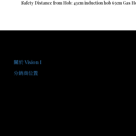
Safety Distance from Hob: 43cm induction hob 65cm Gas H
關於我們
關於 Vision I
分銷商位置