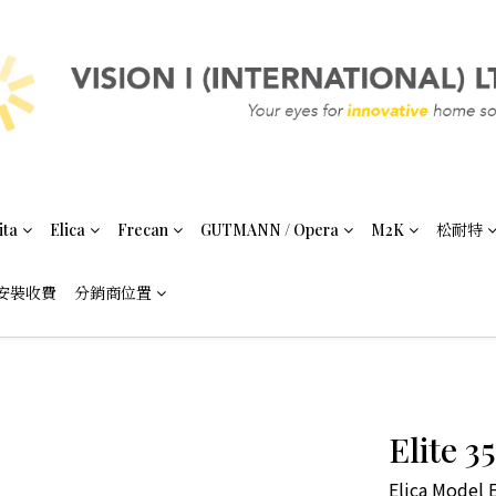
ita
Elica
Frecan
GUTMANN / Opera
M2K
松耐特
安裝收費
分銷商位置
Elite 
Elica Model 