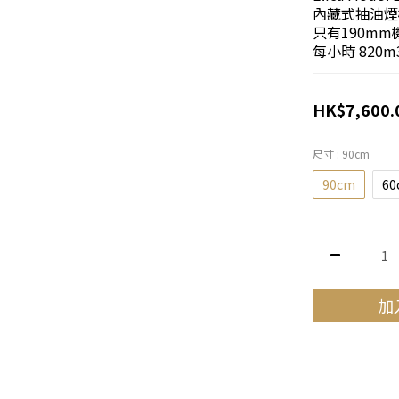
內藏式抽油煙
只有190mm機
每小時 820m3/h 
HK$7,600.
尺寸
: 90cm
90cm
60
加