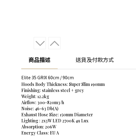
商品描述
送貨及付款方式
Elite 35 GRIX 60cm / 90cm
Hoods Body Thickness: Super Slim 190mm
Finishing: stainless steel + grey
Weight: 12.2kg
Airflow: 300-820m3/h
Noise: 46-63 Db(A)
Exhaust Hose Size: 150mm Diameter
Lighting : 2x3W LED 2700K 49 Lux
Absorption: 206W
Energy Class: EU A