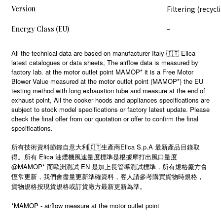
Version
Filtering (recycl
Energy Class (EU)
-
All the technical data are based on manufacturer Italy 🇮🇹 Elica
latest catalogues or data sheets, The airflow data is measured by
factory lab. at the motor outlet point MAMOP* it is a Free Motor
Blower Value measured at the motor outlet point (MAMOP*) the EU
testing method with long exhaustion tube and measure at the end of
exhaust point, All the cooker hoods and appliances specifications are
subject to stock model specifications or factory latest update. Please
check the final offer from our quotation or offer to confirm the final
specifications.
所有技術資料節錄自意大利🇮🇹生產商Elica S.p.A 最新產品目錄取
得。所有 Elica 油煙機風速量度標準是根據摩打出風口量度
@MAMOP* 而歐洲測試 EN 是加上長管導測試標準，所有規格廠方會
恆常更新，我們會盡量更新準確資料，客人請參考購買貨物時規格，
貨物規格按現貨規格或訂貨廠方最新更新為準。
*MAMOP - airflow measure at the motor outlet point