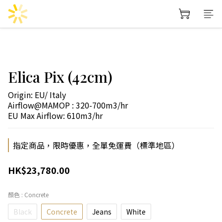
Elica Pix (42cm)
Origin: EU/ Italy
Airflow@MAMOP : 320-700m3/hr
EU Max Airflow: 610m3/hr
指定商品，限時優惠，全單免運費（標準地區）
HK$23,780.00
顏色
: Concrete
Black
Concrete
Jeans
White