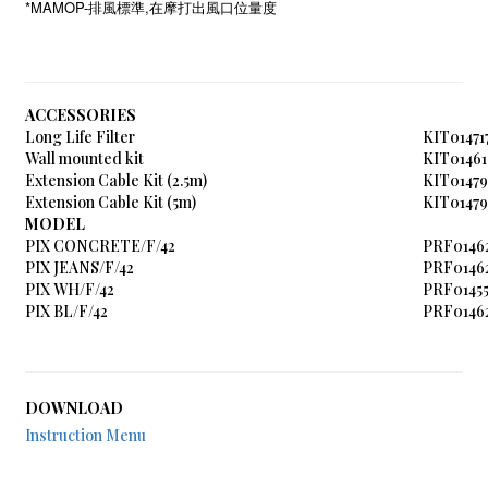
*MAMOP-
,
排風標準
在摩打出風口位量度
ACCESSORIES
Long Life Filter
KIT01471
Wall mounted kit
KIT01461
Extension Cable Kit (2.5m)
KIT01479
Extension Cable Kit (5m)
KIT01479
MODEL
PIX CONCRETE/F/42
PRF0146
PIX JEANS/F/42
PRF0146
PIX WH/F/42
PRF01455
PIX BL/F/42
PRF0146
DOWNLOAD
Instruction Menu