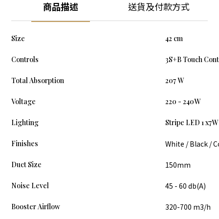
商品描述
送貨及付款方式
Size
42 cm
Controls
3S+B Touch Cont
Total Absorption
207 W
Voltage
220 - 240W
Lighting
Stripe LED 1 x7W
Finishes
White / Black / 
Duct Size
150mm
Noise Level
45 - 60 db(A)
Booster Airflow
320-700 m3/h