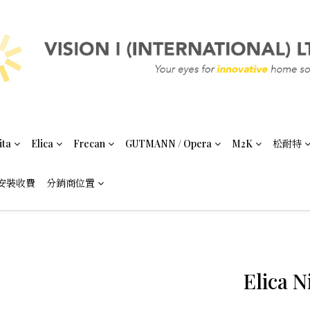
ita
Elica
Frecan
GUTMANN / Opera
M2K
松耐特
安裝收費
分銷商位置
Elica N