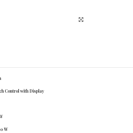
m
h Control with Display
0W
20 W