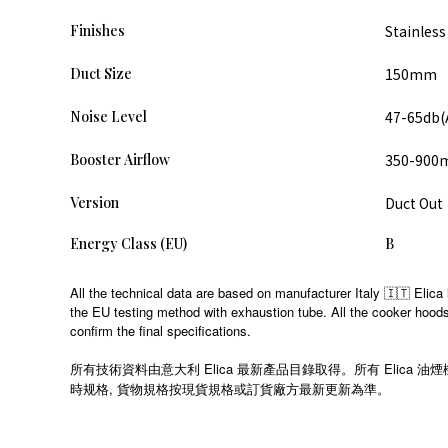
Finishes
Stainless
Duct Size
150mm
Noise Level
47-65db(
Booster Airflow
350-900
Version
Duct Out
Energy Class (EU)
B
All the technical data are based on manufacturer Italy 🇮🇹 Elica 
the EU testing method with exhaustion tube. All the cooker hoods a
confirm the final specifications.
所有技術資料由意大利 Elica 最新產品目錄取得。所有 Eli
時规格, 貨物規格按現貨規格或訂貨廠方最新更新為準。