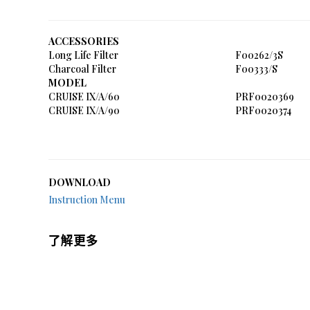
ACCESSORIES
Long Life Filter
F00262/3S
Charcoal Filter
F00333/S
MODEL
CRUISE IX/A/60
PRF0020369
CRUISE IX/A/90
PRF0020374
DOWNLOAD
Instruction Menu
了解更多