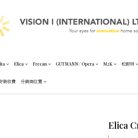
ita
Elica
Frecan
GUTMANN / Opera
M2K
松耐特
安裝收費
分銷商位置
Elica C