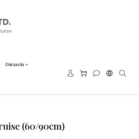
Durasein
ruise (60/90cm)