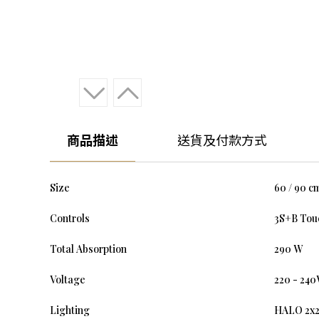
商品描述
送貨及付款方式
Size
60 / 90 c
Controls
3S+B Touc
Total Absorption
290 W
Voltage
220 - 24
Lighting
HALO 2x