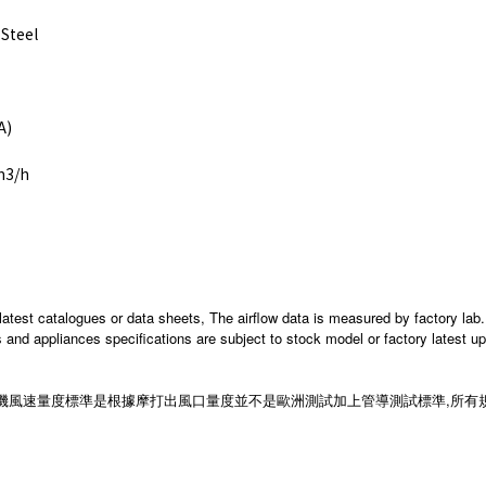
 Steel
A)
m3/h
latest catalogues or data sheets, The airflow data is measured by factory lab. 
nd appliances specifications are subject to stock model or factory latest upda
ca 油煙機風速量度標準是根據摩打出風口量度並不是歐洲測試加上管導測試標準,