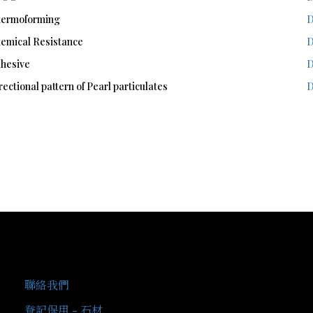
hermoforming
D
emical Resistance
D
dhesive
D
ectional pattern of Pearl particulates
D
客戶服務
聯絡我們
登記保用 - 石材