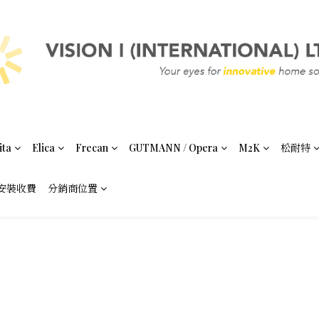
ita
Elica
Frecan
GUTMANN / Opera
M2K
松耐特
安裝收費
分銷商位置