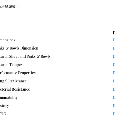
斯塔龍訣竅。
D
imensions
D
inks & Bowls Dimension
D
aron Sheet and Sinks & Bowls
D
taron Tempest
D
rformance Properties
D
ngal Resistance
D
cterial Resistance
D
ammability
D
xicity
D
VOC
D