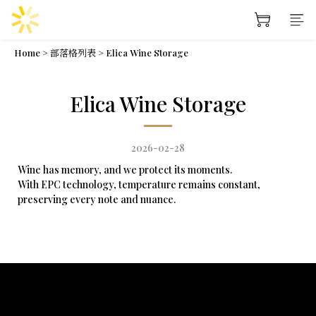
Home
>
部落格列表
>
Elica Wine Storage
Elica Wine Storage
2026-02-28
Wine has memory, and we protect its moments. ​
With EPC technology, temperature remains constant,
preserving every note and nuance.
關於我們