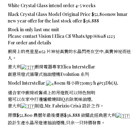
White Crystal Glass intend order 4-5 weeks
Black Crystal Glass Model Original Price $52,800now lunar
new year offer for the last stock offer $36,888
Stock in only last one unit
Please contact Vision I Elica CS WhatsApp ￼⁨6118 1223⁩
For order and details
廚房上的亮星星1152 片神袐高貴的水晶閃亮在空中,高貴神袐而迷
人。
意大利
廚房電器專家Elica Interstellar
創意吊燈式循環式抽油煙機Evolution 系列
Model Interstellar
80cm 每小時550m3/h @53Db(A),
適合家中廚房或餐桌上的吊燈既可以特色照明
還可以在家中打邊爐韓燒BBQ去除氣味油煙,
意大利
制造,Mr. Fabrizio Crisà 設計之作。
原價$52,800 農曆年最後優惠$36,888 欲購此經典意大利
設計生產水晶吊燈連抽油煙機,只余一只特價發售。