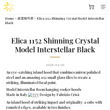
Home
>
部落格列表
>
Elica 1152 Shinning Crystal Model Interstellar
Black
Elica 1152 Shinning Crystal
Model Interstellar Black
2026-03-01
An eye-catching island hood that combines mirror polished
steel and an amazing 1152 small glass tiles to create a
striking, illuminated focal point.
Model Interstellar 80cm hanging cooker hoods
Made in Italy
Design by Fabrizio Crisà
An island hood of striking impact and originality: a cube with
rounded edges, available in two finishes: