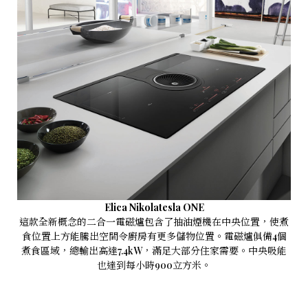
Elica Nikolatesla ONE
這款全新概念的二合一電磁爐包含了抽油煙機在中央位置，使煮
食位置上方能騰出空間令廚房有更多儲物位置。電磁爐俱備4個
煮食區域，總輸出高達7.4kW，滿足大部分住家需要。中央吸能
也達到每小時900立方米。