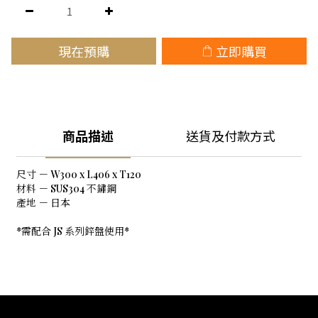
現在預購
立即購買
商品描述
送貨及付款方式
尺寸 － W300 x L406 x T120
材料 － SUS304 不鏽鋼
產地 － 日本
*需配合 JS 系列鋅盤使用*