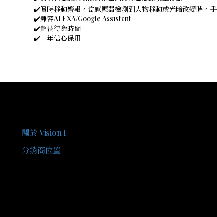
✔️實時移動警報，當感應器檢測到人物移動或光暗改變時，手機上
✔️兼容ALEXA/Google Assistant
✔️超長待命時間
✔️一年信心保用
關於我們
關於 Vision I
分銷商位置