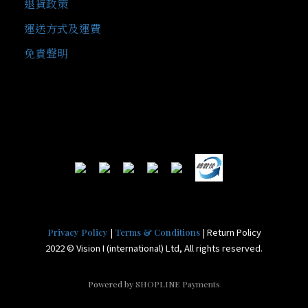
退貨政策
運送方式及運費
免責聲明
|
| Return Policy
Privacy Policy
Terms & Conditions
2022 © Vision I (international) Ltd, All rights reserved.
Powered by
SHOPLINE Payments