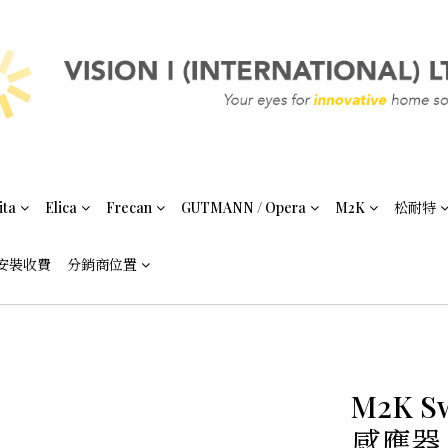
ita
Elica
Frecan
GUTMANN / Opera
M2K
松耐特
安裝收費
分銷商位置
M2K Sw
感應器