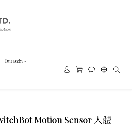
Durasein
itchBot Motion Sensor 人體