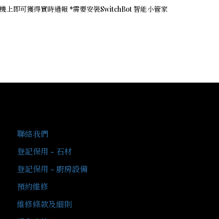
即可獲得實時通報 *需要安裝SwitchBot 智能小管家
客戶服務
聯絡我們
登記保用 - 石材
登記保用 - 廚房設備
預約維修
維修條款及細則