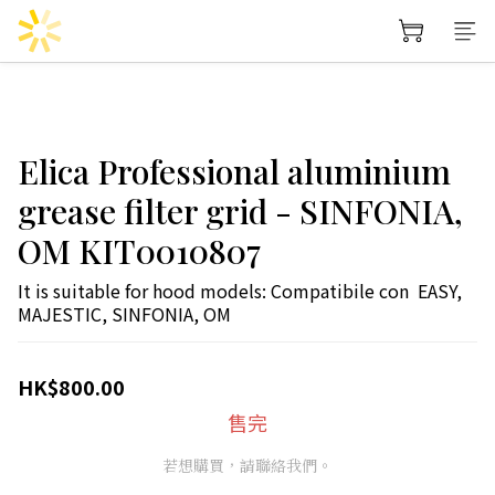
Elica Professional aluminium
grease filter grid - SINFONIA,
OM KIT0010807
It is suitable for hood models: Compatibile con  EASY, 
MAJESTIC, SINFONIA, OM
HK$800.00
售完
若想購買，請聯絡我們。