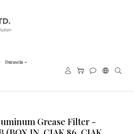
Durasein
Aluminum Grease Filter -
 (BOX IN, CIAK 86, CIAK