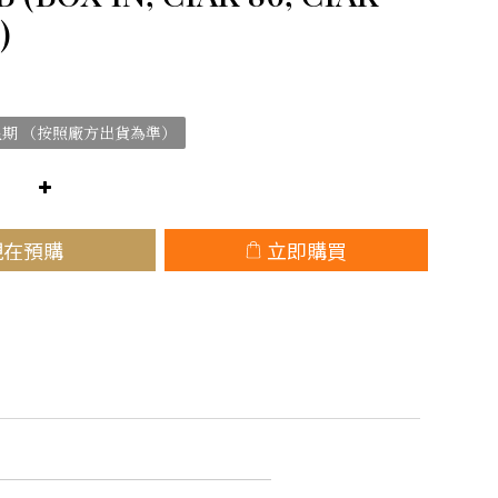
)
10星期 （按照廠方出貨為準）
現在預購
立即購買