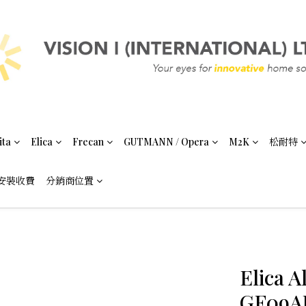
ita
Elica
Frecan
GUTMANN / Opera
M2K
松耐特
安裝收費
分銷商位置
Elica 
GF09AB