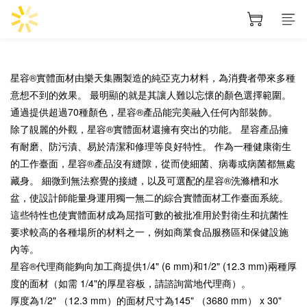
星容®實體面材由樂天集團製造的純亞克力材料，為消費者帶來多種
意想不到的效果。 最明顯的就是其讓人難以忘懷的顏色選擇範圍。
通過提供超過70種顏色，星容®產品能完美融入任何內部裝飾。
除了靚麗的外觀，星容®實體面材還擁有突出的功能。 星容產品擁
有耐磨、防污漬、易於清潔和修理等良好特性。 作為一種健康衛生
的工作臺面，星容®產品沒有縫隙，從而使細菌、病毒或病菌都無處
藏身。 細微到無法察覺的接縫，以及可選配的星容®洗滌槽和水
盆，使設計師能量身運用獨一無二的綜合實體面材工作臺面系統。
這些特性也使實體面材成為屈指可數的被批准用於對衛生和抗菌性
要求較高的各種場所的材料之一，例如商業食品服務區和保健設施
內等。
星容®代理商能夠向加工商提供1/4" (6 mm)和1/2" (12.3 mm)兩種厚
度的面材（如需 1/4"的厚星容板，請諮詢當地代理商）。
厚度為1/2" （12.3 mm）的面材尺寸為145" （3680 mm） x 30"