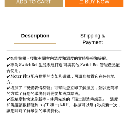
ADD TO CART
BUY NOW
Description
Shipping &
Payment
✔️智能警報 - 獲取有關室內溫度和濕度的實時警報和提醒。
✔️專為 SwitchBot 生態系統打造 可與其他 SwitchBot 智能產品配
合使用。
✔️Meter Plus配有耐用的支架和磁鐵，可讓您放置它在任何地
方。
✔️增加了『視覺表情符號』可幫助您立即了解濕度，並以更簡單
的方式了解您的環境何時需要加濕或除濕。
✔️高精度和快速刷新率 - 使用先進的『瑞士製造傳感器』，溫度
和濕度讀數精確到 0.4°F 和 +3%RH。 數據可以每 4 秒刷新一次，
讓您隨時了解最新的環境變化。