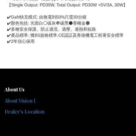
【Single Output: PD30W, Total Output: PD30W +5V/3A, 30W】
✔️GaN快充模式: 由無電到50%只需30分鐘
✔️顏色包括: 光面白⚪碳灰🔘碳黑⚫香檳金🟠
✔️多種安全保護、防止過流、過壓、過熱和短路
✔️產品標準: 獲BS規格標準,CE認証及香港機電工程署安全標準
✔️2年信心保用
About Us
About Vision I
Dealer's Location