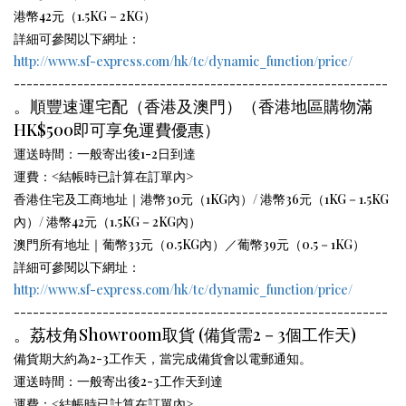
港幣42元（
1.5
KG－2KG）
詳細可參閱以下網址：
http://www.sf-express.com/hk/tc/dynamic_function/price/
-----------------------------------------------------------
。順豐速運宅配（香港及澳門）
（香港地區購物滿
HK$500即可享免運費優惠）
運送時間：一般寄出後1-2日到達
運費：<
結帳時已計算在訂單內
>
香港
住宅
及工商地址｜港幣30元（1KG內）/
港幣36元（1KG
－1.5K
G
內）
/
港幣42元（1.5KG
－2K
G內）
澳門所有地址｜葡幣33元（0.5KG內）／葡幣39元（0.5－1KG）
詳細可參閱以下網址：
http://www.sf-express.com/hk/tc/dynamic_function/price/
-----------------------------------------------------------
。荔枝角Showroom取貨 (備貨需2－3個工作天)
備貨期大約為2-3工作天，當完成備貨會以電郵通知。
運送時間：一般寄出後2-3工作天到達
運費：<
結帳時已計算在訂單內
>